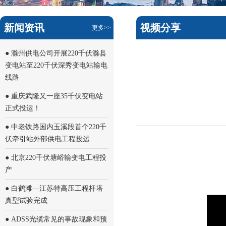
新闻资讯
视频分享
更多>>
● 滁州供电公司开展220千伏滁县
变电站至220千伏深秀变电站输电
线路
● 重庆武隆又一座35千伏变电站
正式投运！
● 中老铁路国内玉溪段首个220千
伏牵引站外部供电工程投运
● 北京220千伏塘峪输变电工程投
产
● 白鹤滩—江苏特高压工程杆塔
真型试验完成
● ADSS光缆常见的事故现象和预